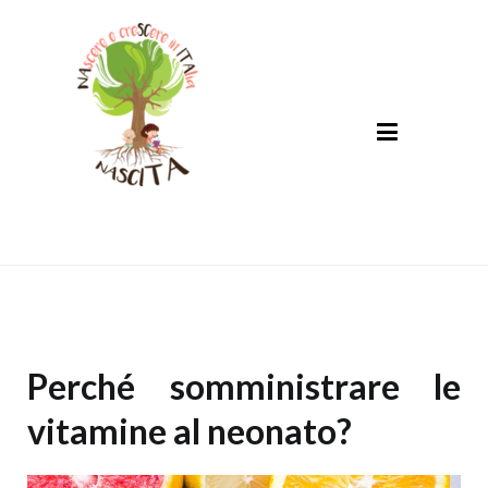
Nascita
NAscere e creSCere in ITAlia
Perché somministrare le
vitamine al neonato?