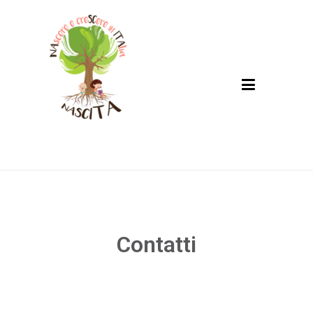
Nascita
NAscere e creSCere in ITAlia
Contatti