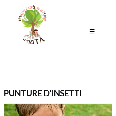
Nascita
NAscere e creSCere in ITAlia
PUNTURE D’INSETTI